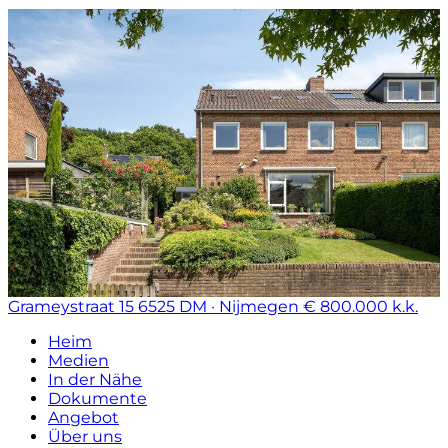
Grameystraat 15
6525 DM · Nijmegen
€ 800.000 k.k.
Heim
Medien
In der Nähe
Dokumente
Angebot
Über uns