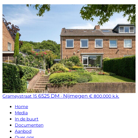
6525 DM · Nijmegen
Grameystraat 15
€ 800.000 k.k.
Home
Media
In de buurt
Documenten
Aanbod
Over ons